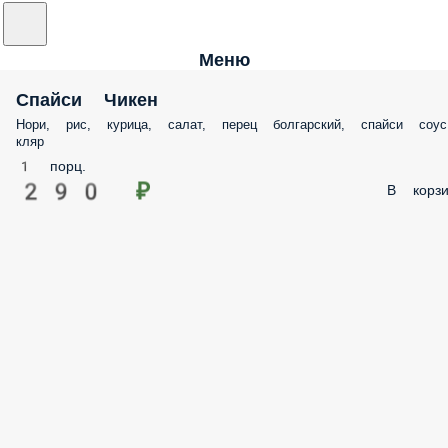
Меню
Спайси Чикен
Нори, рис, курица, салат, перец болгарский, спайси соус
кляр
1 порц.
290 ₽
В корзи