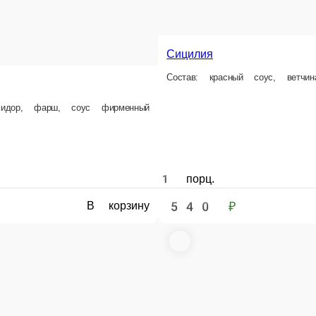
Сицилия
Состав: красный соус, ветчи
омидор, фарш, соус фирменный
1 порц.
540 ₽
В корзину