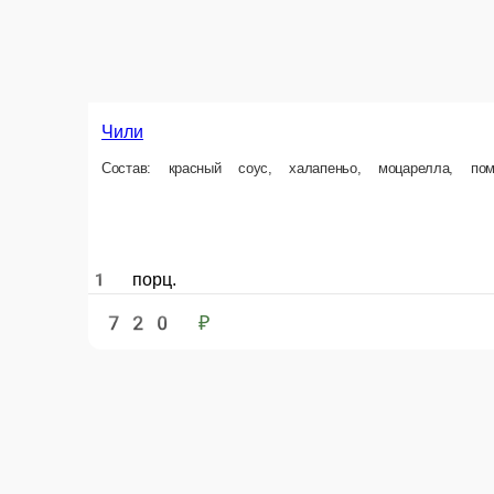
Чили
Состав: красный соус, халапеньо, моцарелла, п
1 порц.
720 ₽