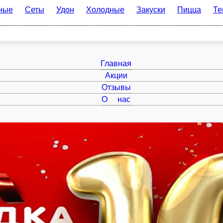
Сеты
Удон
Холодные
Закуски
Пицца
Темпура
Главная
Акции
Отзывы
О нас